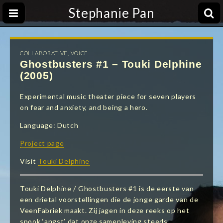
Stephanie Pan
COLLABORATIVE
,
VOICE
Ghostbusters #1 – Touki Delphine
(2005)
Experimental music theater piece for seven players
on fear and anxiety, and being a hero.
Language: Dutch
Project page
Visit
Touki Delphine
Touki Delphine / Ghostbusters #1 is de eerste van
een drietal voorstellingen die de jonge garde van de
VeenFabriek maakt. Zij jagen in deze reeks op het
spook ‘angst’ dat onze samenleving steeds