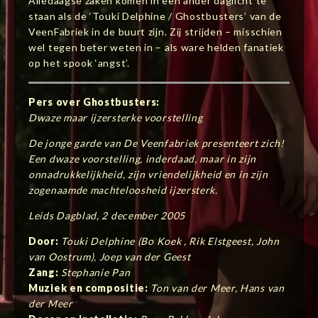
Alledaagse zaken komen in een ander daglicht te
staan als de ‘Touki Delphine / Ghostbusters’ van de
VeenFabriek in de buurt zijn. Zij strijden – misschien
wel tegen beter weten in – als ware helden fanatiek
op het spook ‘angst’.
Pers over Ghostbusters:
Dwaze maar ijzersterke voorstelling
De jonge garde van De Veenfabriek presenteert zich!
Een dwaze voorstelling, inderdaad, maar in zijn
onnadrukkelijkheid, zijn vriendelijkheid en in zijn
zogenaamde machteloosheid ijzersterk.
Leids Dagblad, 2 december 2005
Door:
Touki Delphine (Bo Koek , Rik Elstgeest, John
van Oostrum), Joep van der Geest
Zang:
Stephanie Pan
Muziek en compositie:
Ton van der Meer, Hans van
der Meer